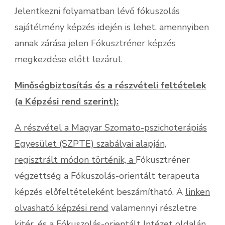
Jelentkezni folyamatban lévő fókuszolás
sajátélmény képzés idején is lehet, amennyiben
annak zárása jelen Fókusztréner képzés
megkezdése előtt lezárul.
Minőségbiztosítás és a részvételi feltételek
(a Képzési rend szerint):
A részvétel a Magyar Szomato-pszichoterápiás
Egyesület (SZPTE) szabályai alapján,
regisztrált módon történik, a
Fókusztréner
végzettség a Fókuszolás-orientált terapeuta
képzés előfeltételeként beszámítható. A
linken
olvasható képzési rend
valamennyi részletre
kitér, és a Fókuszolás-orientált Intézet oldalán