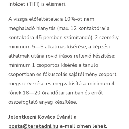
Intézet (TIFI) is elismeri.
A vizsga előfeltétele: a 10%-ot nem
meghaladó hiányzás (max. 12 kontaktóra/ a
kontaktóra 45 percben számítandó), 2 személy
minimum 5—5 alkalmas kísérése; a képzési
alkalmak utána rövid írásos reflexió készítése;
minimum 1 csoportos kísérés a tanuló
csoportban és fókuszolás sajátélmény csoport
megszervezése és megvalósítása minimum 4
főnek 18—20 óra időtartamban és erről
összefoglaló anyag készítése.
Jelentkezni Kovács Évánál a
posta@teretadni.hu
e-mail címen lehet.