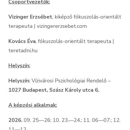
Csoportvezetők:
Vizinger Erzsébet
, kiképző fókuszolás-orientált
terapeuta | vizingererzsebet.com
Kovács Éva
, fókuszolás-orientált terapeuta |
teretadni.hu
Helyszín:
Helyszín:
Vízivárosi Pszichológiai Rendelő –
1027 Budapest, Szász Károly utca 6.
A képzési alkalmak:
2026.
09. 25—26; 10. 23.—24.; 11. 06—07.; 12.
11—12.