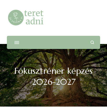
teret adni
Kovács Éva lelkigondozó
Fókusztréner képzés
2026-2027