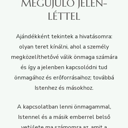
MEGÚJULÓ JELEN-
LÉTTEL
Ajándékként tekintek a hivatásomra:
olyan teret kínálni, ahol a személy
megközelíthetővé válik önmaga számára
és így a jelenben kapcsolódni tud
önmagához és erőforrásaihoz; továbbá
Istenhez és másokhoz.
A kapcsolatban lenni önmagammal,
Istennel és a másik emberrel belső
vetülete ma számomra az, amit a