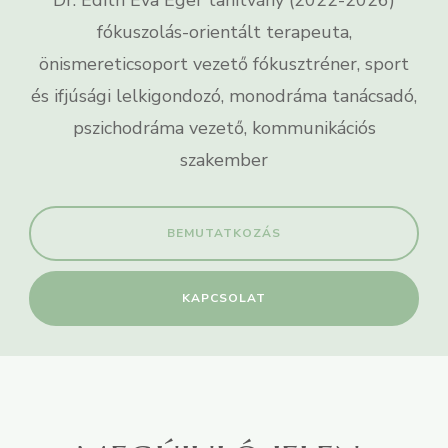
Dr. Edith Eva Eger tanítvány (2022-2026)
fókuszolás-orientált terapeuta,
önismereticsoport vezető fókusztréner, sport
és ifjúsági lelkigondozó, monodráma tanácsadó,
pszichodráma vezető, kommunikációs
szakember
BEMUTATKOZÁS
KAPCSOLAT